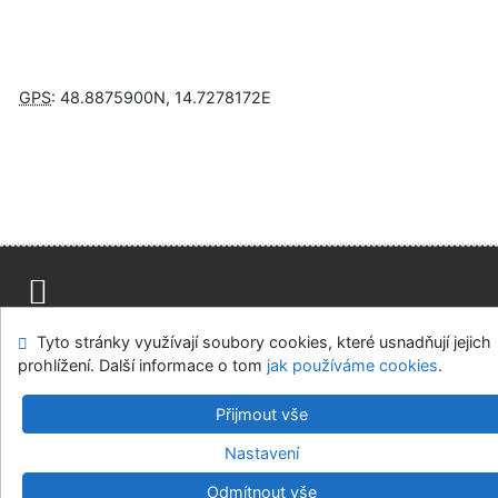
GPS
:
48.8875900N
,
14.7278172E
Napište nám
Mapa stránek
Přístupnost
Soukromí
Tyto stránky využívají soubory cookies, které usnadňují jejich
Nastavení cookies
prohlížení. Další informace o tom
jak používáme cookies
.
Přijmout vše
Knihovny regionu České Budějovice
©1993-2026
IPAC
v.4.8.63a
-
Cosmotron Bohemia, s.r.o.
Nastavení
Odmítnout vše