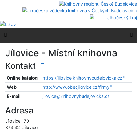
Přejít na obsah
Přejít na menu
Prohlášení o webové přístupnosti
Boční menu
H
Jílovice - Místní knihovna
Kontakt
Online katalog
https://jilovice.knihovnybudejovicka.cz
Web
http://www.obecjilovice.cz/firmy
E-mail
jilovice@knihovnybudejovicka.cz
Adresa
Jílovice 170
373 32
Jílovice