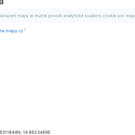
a
obrazení mapy je mutné povolit analytické soubory cookie pro map
 na mapy.cz
.8311844N
,
14.8623469E