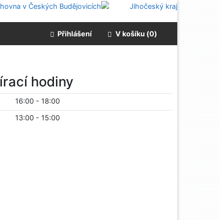
Přihlášení
V košíku (
0
)
írací hodiny
16:00
-
18:00
13:00
-
15:00