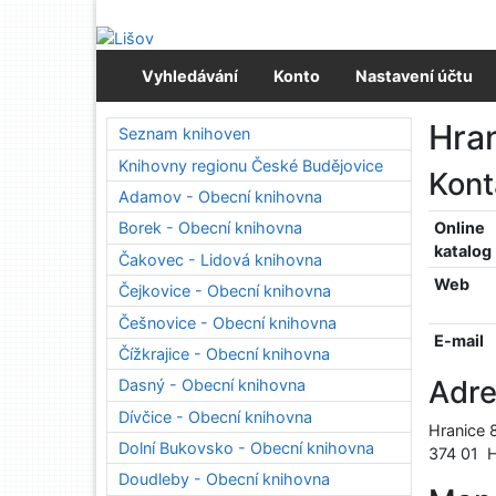
Přejít na obsah
Přejít na menu
Prohlášení o webové přístupnosti
Vyhledávání
Konto
Nastavení účtu
Hran
Seznam knihoven
Knihovny regionu České Budějovice
Kon
Adamov - Obecní knihovna
Online
Borek - Obecní knihovna
katalog
Čakovec - Lidová knihovna
Web
Čejkovice - Obecní knihovna
Češnovice - Obecní knihovna
E-mail
Čížkrajice - Obecní knihovna
Adr
Dasný - Obecní knihovna
Dívčice - Obecní knihovna
Hranice 
Dolní Bukovsko - Obecní knihovna
374 01
H
Doudleby - Obecní knihovna