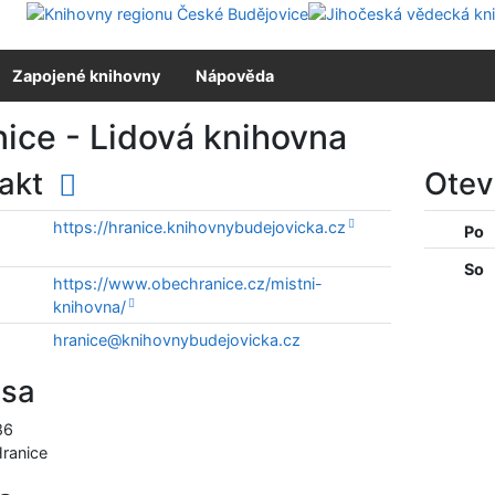
Zapojené knihovny
Nápověda
ice - Lidová knihovna
takt
Otev
https://hranice.knihovnybudejovicka.cz
Po
So
https://www.obechranice.cz/mistni-
knihovna/
hranice@knihovnybudejovicka.cz
esa
86
ranice