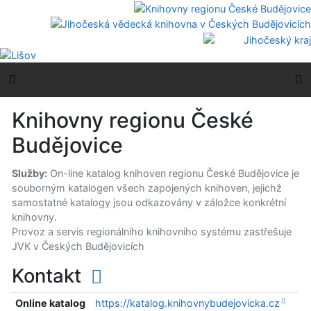
Přejít na obsah
Přejít na menu
Prohlášení o webové přístupnosti
Boční menu
H
Knihovny regionu České
Budějovice
Služby:
On-line katalog knihoven regionu České Budějovice je
souborným katalogen všech zapojených knihoven, jejichž
samostatné katalogy jsou odkazovány v záložce konkrétní
knihovny.
Provoz a servis regionálního knihovního systému zastřešuje
JVK v Českých Budějovicích
Kontakt
Online katalog
https://katalog.knihovnybudejovicka.cz