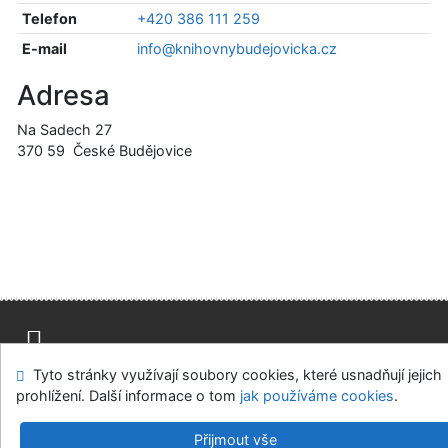
Telefon
+420 386 111 259
E-mail
info@knihovnybudejovicka.cz
Adresa
Na Sadech 27
370 59
České Budějovice
Tyto stránky využívají soubory cookies, které usnadňují jejich
Napište nám
Mapa stránek
Přístupnost
Soukromí
prohlížení. Další informace o tom
jak používáme cookies
.
Nastavení cookies
Přijmout vše